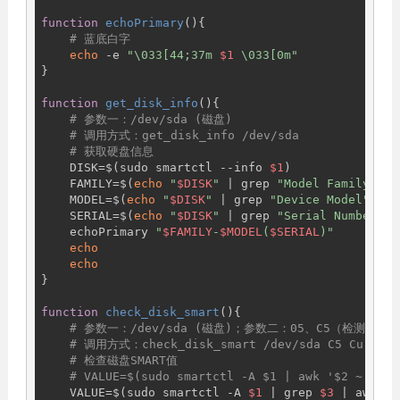
function
echoPrimary
(){

# 蓝底白字
echo
 -e 
"\033[44;37m 
$1
 \033[0m"
}

function
get_disk_info
(){

# 参数一：/dev/sda (磁盘)
# 调用方式：get_disk_info /dev/sda
# 获取硬盘信息
    DISK=$(sudo smartctl --info 
$1
)

    FAMILY=$(
echo
"
$DISK
"
 | grep 
"Model Family"
 | 
    MODEL=$(
echo
"
$DISK
"
 | grep 
"Device Model"
 | c
    SERIAL=$(
echo
"
$DISK
"
 | grep 
"Serial Number"
 |
    echoPrimary 
"
$FAMILY
-
$MODEL
(
$SERIAL
)"
echo
echo
}

function
check_disk_smart
(){

# 参数一：/dev/sda (磁盘)；参数二：05、C5（检测值
# 调用方式：check_disk_smart /dev/sda C5 Current
# 检查磁盘SMART值
# VALUE=$(sudo smartctl -A $1 | awk '$2 ~ /Rea
    VALUE=$(sudo smartctl -A 
$1
 | grep 
$3
 | awk 
'{