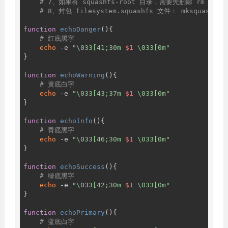
# 7、如果有 squashfs-root 目录，需要先删除 rm v2.auto
# 8、封包 filesystem.squashfs 文件： mksquashfs sq
function
echoDanger
(){

# 红底黑字
echo
 -e 
"\033[41;30m 
$1
 \033[0m"
}

function
echoWarning
(){

# 黄底白字
echo
 -e 
"\033[43;37m 
$1
 \033[0m"
}

function
echoInfo
(){

# 青底黑字
echo
 -e 
"\033[46;30m 
$1
 \033[0m"
}

function
echoSuccess
(){

# 绿底黑字
echo
 -e 
"\033[42;30m 
$1
 \033[0m"
}

function
echoPrimary
(){

# 蓝底白字