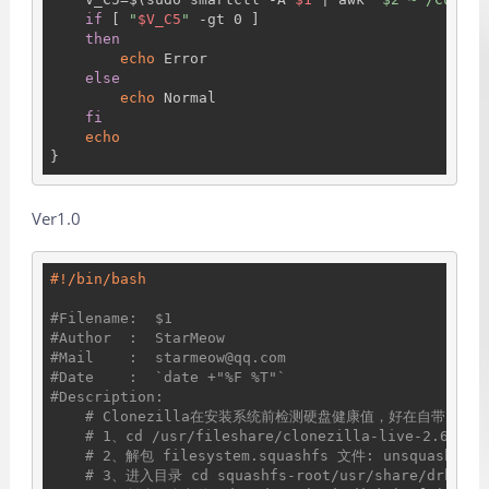
if
 [ 
"
$V_C5
"
 -gt 0 ]

then
echo
 Error

else
echo
 Normal

fi
echo
Ver1.0
#Filename:  $1
#Author  :  StarMeow
#Mail    :  starmeow@qq.com
#Date    :  `date +"%F %T"`
#Description:   
# Clonezilla在安装系统前检测硬盘健康值，好在自带smar
# 1、cd /usr/fileshare/clonezilla-live-2.6.6-1
# 2、解包 filesystem.squashfs 文件: unsquashfs fi
# 3、进入目录 cd squashfs-root/usr/share/drbl/p