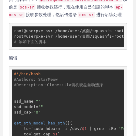
前是
接收参数还行，现在使用自己创建的脚本
ocs-sr
ep-
接收参数处理，然后传递给
进行后续处理
ocs-sr
ocs-sr
root@userpxe-svr:/home/user/桌面/squashfs-root
# cd 
root@userpxe-svr:/home/user/桌面/squashfs-root/usr/
# 添加下面的脚本
编辑
#!/bin/bash
#Authors: StarMeow
#Description：Clonezilla装机硬盘自动选择
ssd_name=
""
ssd_model=
""
ssd_cap=
"0"
get_sth_model_has_sth
(){

    ts=`sudo hdparm -i /dev/
$1
 | grep -iEo 
"Model=
    tc=`get_cap 
$1
`
