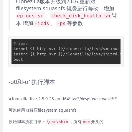
Clonezilla版本升级到2.6.6 重新对
filesystem.squashfs 镜像进行修改：增加
、
脚
ep-ocs-sr
check_disk_health.sh
本 增加
、
等参数
-icds
-ps
#!ipxe
kernel {{ http_svr }}/clonezilla/live/vmlinuz init
initrd {{ http_svr }}/clonezilla/live/initrd.img

-o0和-o1执行脚本
\clonezilla-live-2.5.0-25-amd64\live*
filesystem.squashfs
*
可以使用7z解压filesystem.squashfs
原始脚本所在目录：
，所有
开头的
\usr\sbin
osc