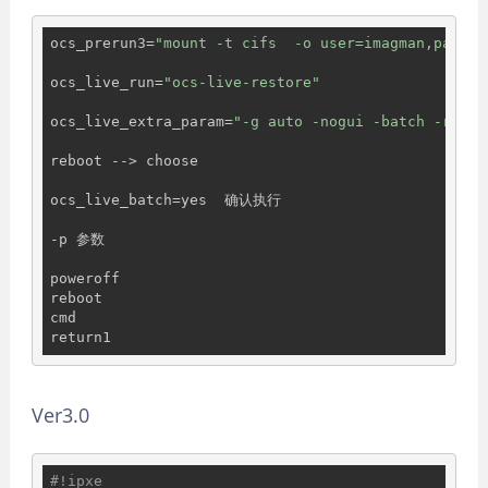
ocs_prerun3=
"mount -t cifs  -o user=imagman,passwo
ocs_live_run=
"ocs-live-restore"
ocs_live_extra_param=
"-g auto -nogui -batch -r -p 
reboot --> choose

ocs_live_batch=yes  确认执行

-p 参数

poweroff

reboot

cmd

Ver3.0
#!ipxe