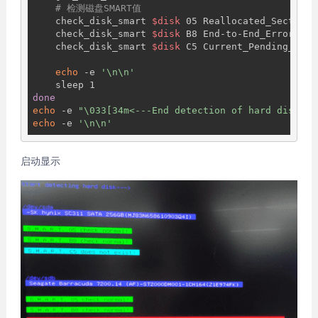
# 检测磁盘SMART值
    check_disk_smart 
$disk
 05 Reallocated_Sector_Ct
    check_disk_smart 
$disk
 B8 End-to-End_Error

    check_disk_smart 
$disk
 C5 Current_Pending_Secto
echo
 -e 
'\n\n'
done
echo
 -e 
"\033[34m<---End detection of hard disk\03
echo
 -e 
'\n\n'
启动显示