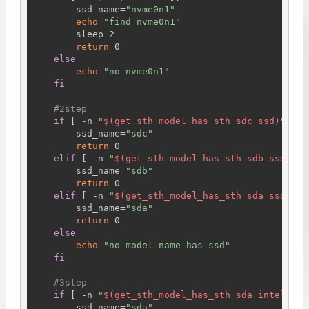
        ssd_name=
"nvme0n1"
echo
"find nvme0n1"
        sleep 2

return
 0

else
echo
"no nvme0n1"
fi
#2step
if
 [ -n 
"
$(get_sth_model_has_sth sdc ssd)
"
 ]; 
        ssd_name=
"sdc"
return
 0

elif
 [ -n 
"
$(get_sth_model_has_sth sdb ssd)
"
 ]
        ssd_name=
"sdb"
return
 0

elif
 [ -n 
"
$(get_sth_model_has_sth sda ssd)
"
 ]
        ssd_name=
"sda"
return
 0

else
echo
"no model name has ssd"
fi
#3step
if
 [ -n 
"
$(get_sth_model_has_sth sda intel)
"
 -
        ssd_name=
"sda"