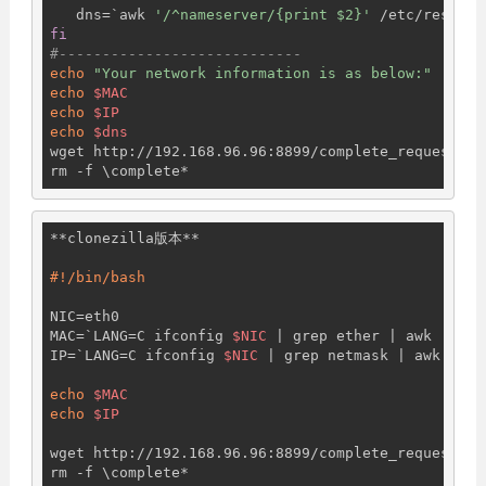
   dns=`awk 
'/^nameserver/{print $2}'
fi
#----------------------------
echo
"Your network information is as below:"
echo
$MAC
echo
$IP
echo
$dns
wget http://192.168.96.96:8899/complete_request?ma
**clonezilla版本**

NIC=eth0

MAC=`LANG=C ifconfig 
$NIC
 | grep ether | awk 
'{pri
IP=`LANG=C ifconfig 
$NIC
 | grep netmask | awk 
'{pr
echo
$MAC
echo
$IP
wget http://192.168.96.96:8899/complete_request?ma