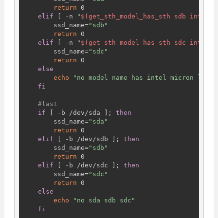
return
 0

elif
 [ -n 
"
$(get_sth_model_has_sth sdb intel)
"
        ssd_name=
"sdb"
return
 0

elif
 [ -n 
"
$(get_sth_model_has_sth sdc intel)
"
        ssd_name=
"sdc"
return
 0

else
echo
"no model name has intel micron liteo
fi
#last
if
 [ -b /dev/sda ]; 
then
        ssd_name=
"sda"
return
 0

elif
 [ -b /dev/sdb ]; 
then
        ssd_name=
"sdb"
return
 0

elif
 [ -b /dev/sdc ]; 
then
        ssd_name=
"sdc"
return
 0

else
echo
"no sda sdb sdc"
fi