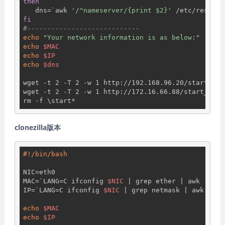
then
   dns=`awk 
'/^nameserver/{print $2}'
fi
#----------------------------
echo
"Your network information is as below:"
echo
$MAC
echo
$IP
echo
$dns
wget -t 2 -T 2 -w 1 http://192.168.96.20/start_req
wget -t 2 -T 2 -w 1 http://172.16.66.88/start_requ
clonezilla版本
NIC=eth0

MAC=`LANG=C ifconfig 
$NIC
 | grep ether | awk 
'{pri
IP=`LANG=C ifconfig 
$NIC
 | grep netmask | awk 
'{pr
echo
$MAC
echo
$IP