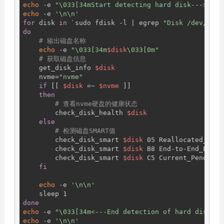
echo
 -e 
"\033[34mStart detecting hard disk--->\033
echo
 -e 
'\n\n'
for
 disk 
in
 `sudo fdisk -l | egrep 
"Disk /dev/sd|D
do
# 输出磁盘名称
echo
 -e 
"\033[34m
$disk
\033[0m"
# 获取磁盘信息
    get_disk_info 
$disk
    nvme=
"nvme"
if
 [[ 
$disk
 =~ 
$nvme
 ]]

then
# 查看nvme硬盘的健康状态
        check_disk_health 
$disk
else
# 检测磁盘SMART值
        check_disk_smart 
$disk
 05 Reallocated_Secto
        check_disk_smart 
$disk
 B8 End-to-End_Error

        check_disk_smart 
$disk
 C5 Current_Pending_S
fi
echo
 -e 
'\n\n'
done
echo
 -e 
"\033[34m<---End detection of hard disk\03
echo
 -e 
'\n\n'