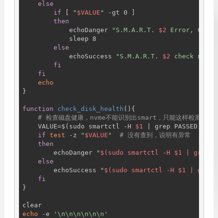
else
if
 [ 
"
$VALUE
"
 -gt 0 ]

then
            echoDanger 
"S.M.A.R.T. 
$2
 Error, Curre
            sleep 8

else
            echoSuccess 
"S.M.A.R.T. 
$2
 check norma
fi
fi
echo
}

function
check_disk_health
(){

# 检查磁盘健康，nvme不能识别出smart，只能这样检测了
    VALUE=$(sudo smartctl -H 
$1
 | grep PASSED)

if
test
 -z 
"
$VALUE
"
# 没有查到，说明有异常
then
        echoDanger 
"
$(sudo smartctl -H $1 | grep r
else
        echoSuccess 
"
$(sudo smartctl -H $1 | grep 
fi
}

echo
 -e 
'\n\n\n\n\n\n'