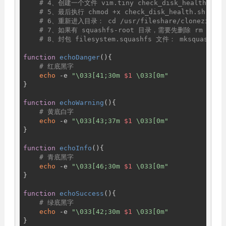
# 4、创建一个文件 vim.tiny check_disk_health.
# 5、最后执行 chmod +x check_disk_health.sh
# 6、重新进入目录： cd /usr/fileshare/clonezilla-li
# 7、如果有 squashfs-root 目录，需要先删除 rm -r squ
# 8、封包 filesystem.squashfs 文件： mksquashfs sq
function
echoDanger
(){

# 红底黑字
echo
 -e 
"\033[41;30m 
$1
 \033[0m"
}

function
echoWarning
(){

# 黄底白字
echo
 -e 
"\033[43;37m 
$1
 \033[0m"
}

function
echoInfo
(){

# 青底黑字
echo
 -e 
"\033[46;30m 
$1
 \033[0m"
}

function
echoSuccess
(){

# 绿底黑字
echo
 -e 
"\033[42;30m 
$1
 \033[0m"
}
