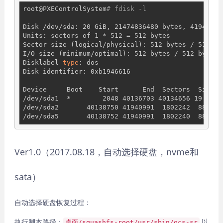
root@PXEControlSystem
# fdisk -l
Disk /dev/sda: 20 GiB, 21474836480 bytes, 41943040 
Units: sectors of 1 * 512 = 512 bytes

Sector size (logical/physical): 512 bytes / 512 byt
I/O size (minimum/optimal): 512 bytes / 512 bytes

Disklabel 
type
: dos

Disk identifier: 0xb1946616

Device     Boot    Start      End  Sectors  Size Id
/dev/sda1  *        2048 40136703 40134656 19.1G 83
/dev/sda2       40138750 41940991  1802242  880M  5
Ver1.0（2017.08.18，自动选择硬盘，nvme和
sata）
自动选择硬盘恢复过程：
执行脚本路径：
以
桌面/squashfs-root/usr/sbin/ocs-sr