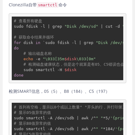
Clonezilla自带
命令
smartctl
# 查看所有硬盘
sudo fdisk -l | grep 
"Disk /dev/sd"
 | cut -d 
" "
 -
# 获取命令结果并循环
for
 disk 
in
 `sudo fdisk -l | grep 
"Disk /dev/sd"
 |
do
# 输出磁盘名称
echo
 -e 
"\033[35m
$disk
\033[0m"
# 检测磁盘健康状态，但是这个就算是有05、C5错误也会PASS
    sudo smartctl -H 
$disk
done
检测SMART信息，05（5）、B8（184）、C5（197）
# 首列有空格，显示以0个或以上数量" "开头的行，并打印第10列
# 显示05值异常的值
sudo smartctl -A /dev/sdb | awk /^
" "
*5/
'{print $1
# 显示B8值异常的值
sudo smartctl -A /dev/sdb | awk /^
" "
*184/
'{print 
# 显示C5值异常的值