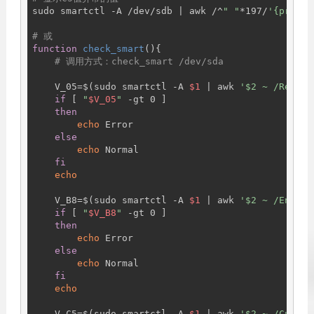
sudo smartctl -A /dev/sdb | awk /^
" "
*197/
'{print 
# 或
function
check_smart
(){

# 调用方式：check_smart /dev/sda
    V_05=$(sudo smartctl -A 
$1
 | awk 
'$2 ~ /Reallo
if
 [ 
"
$V_05
"
 -gt 0 ]

then
echo
 Error

else
echo
 Normal

fi
echo
    V_B8=$(sudo smartctl -A 
$1
 | awk 
'$2 ~ /End-to
if
 [ 
"
$V_B8
"
 -gt 0 ]

then
echo
 Error

else
echo
 Normal      

fi
echo
    V_C5=$(sudo smartctl -A 
$1
 | awk 
'$2 ~ /Curren