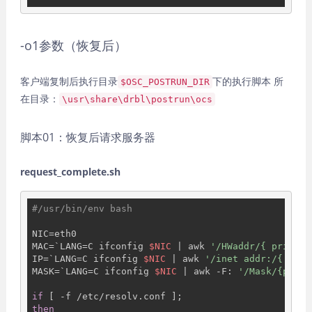
-o1参数（恢复后）
客户端复制后执行目录
下的执行脚本 所
$OSC_POSTRUN_DIR
在目录：
\usr\share\drbl\postrun\ocs
脚本01：恢复后请求服务器
request_complete.sh
#/usr/bin/env bash
NIC=eth0

MAC=`LANG=C ifconfig 
$NIC
 | awk 
'/HWaddr/{ print $
IP=`LANG=C ifconfig 
$NIC
 | awk 
'/inet addr:/{ prin
MASK=`LANG=C ifconfig 
$NIC
 | awk -F: 
'/Mask/{print
if
then