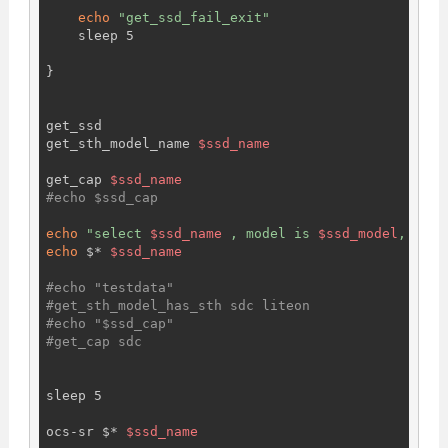
echo
"get_ssd_fail_exit"
    sleep 5

}

get_ssd

get_sth_model_name 
$ssd_name
get_cap 
$ssd_name
#echo $ssd_cap
echo
"select 
$ssd_name
 , model is 
$ssd_model
, cap 
echo
 $* 
$ssd_name
#echo "testdata"
#get_sth_model_has_sth sdc liteon
#echo "$ssd_cap"
#get_cap sdc
sleep 5

ocs-sr $* 
$ssd_name