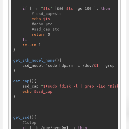
if
 [ -n 
"
$ts
"
 ]&&[ 
$tc
 -ge 100 ]; 
then
# ssd_cap=$tc
echo
$ts
#echo $tc
#ssd_cap=$tc
return
 0

fi
return
 1

}

get_sth_model_name
(){

    ssd_model=`sudo hdparm -i /dev/
$1
 | grep -iEo 
}

get_cap
(){

    ssd_cap=
"
$(sudo fdisk -l | grep -iEo "Disk /de
echo
$ssd_cap
}

get_ssd
(){

#1step
if
 [ -b /dev/nvme0n1 ]; 
then