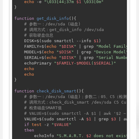
echo
 -e 
"\033[44;37m 
$1
 \033[0m"
}

function
get_disk_info
(){

# 参数一：/dev/sda (磁盘)
# 调用方式：get_disk_info /dev/sda
# 获取硬盘信息
    DISK=$(sudo smartctl --info 
$1
)

    FAMILY=$(
echo
"
$DISK
"
 | grep 
"Model Family"
 | 
    MODEL=$(
echo
"
$DISK
"
 | grep 
"Device Model"
 | c
    SERIAL=$(
echo
"
$DISK
"
 | grep 
"Serial Number"
 |
    echoPrimary 
"
$FAMILY
-
$MODEL
(
$SERIAL
)"
echo
echo
}

function
check_disk_smart
(){

# 参数一：/dev/sda (磁盘)；参数二：05、C5（检测值
# 调用方式：check_disk_smart /dev/sda C5 Current
# 检查磁盘SMART值
# VALUE=$(sudo smartctl -A $1 | awk '$2 ~ /Rea
    VALUE=$(sudo smartctl -A 
$1
 | grep 
$3
 | awk 
'{
if
test
 -z 
"
$VALUE
"
then
        echoInfo 
"S.M.A.R.T. 
$2
 does not exist!"