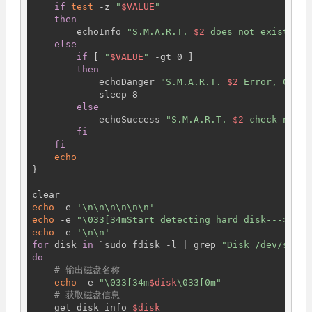
if
test
 -z 
"
$VALUE
"
then
        echoInfo 
"S.M.A.R.T. 
$2
 does not exist!"
else
if
 [ 
"
$VALUE
"
 -gt 0 ]

then
            echoDanger 
"S.M.A.R.T. 
$2
 Error, Curre
            sleep 8

else
            echoSuccess 
"S.M.A.R.T. 
$2
 check norma
fi
fi
echo
}

echo
 -e 
'\n\n\n\n\n\n'
echo
 -e 
"\033[34mStart detecting hard disk--->\033
echo
 -e 
'\n\n'
for
 disk 
in
 `sudo fdisk -l | grep 
"Disk /dev/sd"
 |
do
# 输出磁盘名称
echo
 -e 
"\033[34m
$disk
\033[0m"
# 获取磁盘信息
    get_disk_info 
$disk