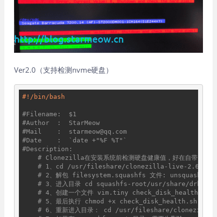
Ver2.0（支持检测nvme硬盘）
#Filename:  $1
#Author  :  StarMeow
#Mail    :  starmeow@qq.com
#Date    :  `date +"%F %T"`
#Description:   
# Clonezilla在安装系统前检测硬盘健康值，好在自带smar
# 1、cd /usr/fileshare/clonezilla-live-2.6.6-1
# 2、解包 filesystem.squashfs 文件: unsquashfs fi
# 3、进入目录 cd squashfs-root/usr/share/drbl/p
# 4、创建一个文件 vim.tiny check_disk_health.
# 5、最后执行 chmod +x check_disk_health.sh
# 6、重新进入目录： cd /usr/fileshare/clonezilla-li