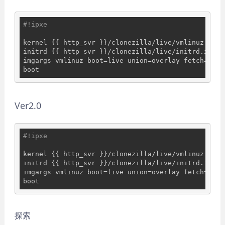
#!ipxe
kernel {{ http_svr }}/clonezilla/live/vmlinuz

initrd {{ http_svr }}/clonezilla/live/initrd.img

imgargs vmlinuz boot=live union=overlay fetch={{ h
Ver2.0
#!ipxe
kernel {{ http_svr }}/clonezilla/live/vmlinuz

initrd {{ http_svr }}/clonezilla/live/initrd.img

imgargs vmlinuz boot=live union=overlay fetch={{ h
探索