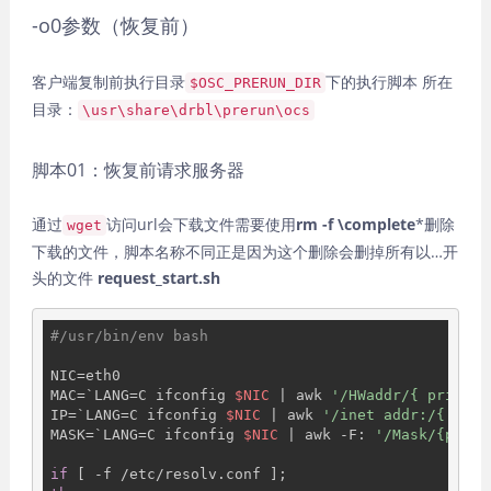
-o0参数（恢复前）
客户端复制前执行目录
下的执行脚本 所在
$OSC_PRERUN_DIR
目录：
\usr\share\drbl\prerun\ocs
脚本01：恢复前请求服务器
通过
访问url会下载文件需要使用
rm -f \complete
*删除
wget
下载的文件，脚本名称不同正是因为这个删除会删掉所有以…开
头的文件
request_start.sh
#/usr/bin/env bash
NIC=eth0

MAC=`LANG=C ifconfig 
$NIC
 | awk 
'/HWaddr/{ print $
IP=`LANG=C ifconfig 
$NIC
 | awk 
'/inet addr:/{ prin
MASK=`LANG=C ifconfig 
$NIC
 | awk -F: 
'/Mask/{print
if