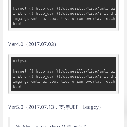
kernel {{ http_svr }}/clonezilla/live/vmlinuz

initrd {{ http_svr }}/clonezilla/live/initrd.img

imgargs vmlinuz boot=live union=overlay fetch={{ h
Ver4.0（2017.07.03）
#!ipxe
kernel {{ http_svr }}/clonezilla/live/vmlinuz

initrd {{ http_svr }}/clonezilla/live/initrd.img

imgargs vmlinuz boot=live union=overlay fetch={{ h
Ver5.0（2017.07.13，支持UEFI+Leagcy）