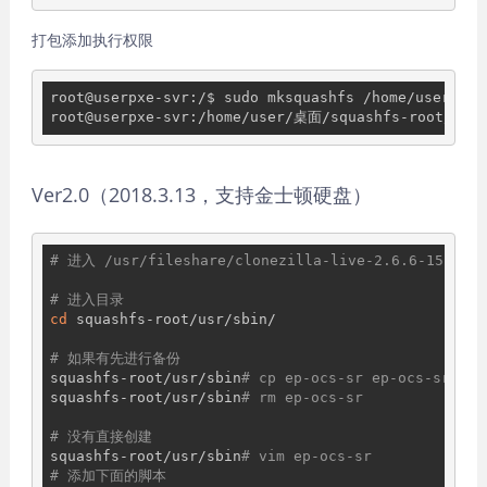
打包添加执行权限
root@userpxe-svr:/$ sudo mksquashfs /home/user/桌面
root@userpxe-svr:/home/user/桌面/squashfs-root/usr/
Ver2.0（2018.3.13，支持金士顿硬盘）
# 进入 /usr/fileshare/clonezilla-live-2.6.6-15-amd
# 进入目录
cd
 squashfs-root/usr/sbin/

# 如果有先进行备份
squashfs-root/usr/sbin
# cp ep-ocs-sr ep-ocs-sr.bak
squashfs-root/usr/sbin
# rm ep-ocs-sr
# 没有直接创建
squashfs-root/usr/sbin
# vim ep-ocs-sr
# 添加下面的脚本