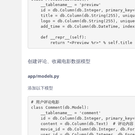
    __tablename__ = 'preview'

    id = db.Column(db.Integer, primary_key
    title = db.Column(db.String(255), uniq
    logo = db.Column(db.String(255), uniqu
    add_time = db.Column(db.DateTime, inde
    def __repr__(self):

创建评论、收藏电影数据模型
app/models.py
添加以下模型
# 用户评论电影

class Comment(db.Model):

    __tablename__ = 'comment'

    id = db.Column(db.Integer, primary_key
    content = db.Column(db.Text)  # 评论内容

    movie_id = db.Column(db.Integer, db.
    user_id = db.Column(db.Integer, db.