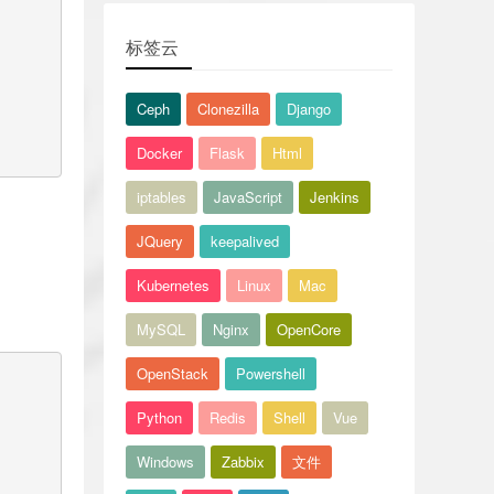
员登录日志、会员收藏列表
【Flask微电影】27.电影页面上映轮播
标签云
预告，搜索、标签筛选列表
【Flask微电影】28.电影播放详情，评
Ceph
Clonezilla
Django
论，显示评论列表
Docker
Flask
Html
【Flask微电影】29.电影收藏功能，增
加电影播放弹幕
iptables
JavaScript
Jenkins
【Flask微电影】30.项目完成检查，
JQuery
keepalived
nginx部署网站
Kubernetes
Linux
Mac
MySQL
Nginx
OpenCore
OpenStack
Powershell
Python
Redis
Shell
Vue
Windows
Zabbix
文件